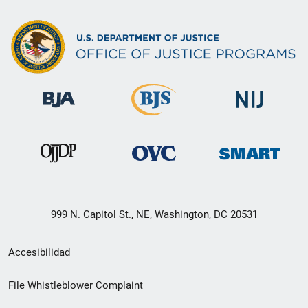
999 N. Capitol St., NE, Washington, DC 20531
Menú
Accesibilidad
de
File Whistleblower Complaint
enlace