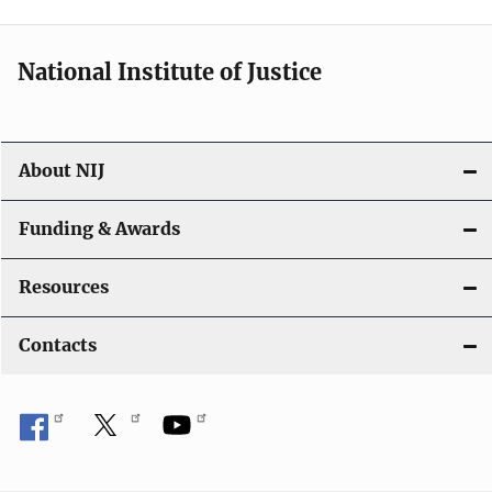
n
a
National Institute of Justice
v
i
About NIJ
g
a
Funding & Awards
t
Resources
i
Contacts
o
n